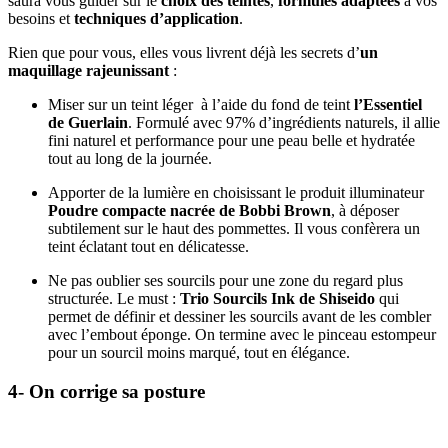
saura vous guider sur le
choix des teintes
,
formules adaptées
à vos
besoins et
techniques d’application
.
Rien que pour vous, elles vous livrent déjà les secrets d’
un
maquillage rajeunissant
:
Miser sur un teint léger à l’aide du fond de teint
l’Essentiel
de Guerlain
. Formulé avec 97% d’ingrédients naturels, il allie
fini naturel et performance pour une peau belle et hydratée
tout au long de la journée.
Apporter de la lumière en choisissant le produit illuminateur
Poudre compacte nacrée de Bobbi Brown
, à déposer
subtilement sur le haut des pommettes. Il vous confèrera un
teint éclatant tout en délicatesse.
Ne pas oublier ses sourcils pour une zone du regard plus
structurée. Le must :
Trio Sourcils Ink de Shiseido
qui
permet de définir et dessiner les sourcils avant de les combler
avec l’embout éponge. On termine avec le pinceau estompeur
pour un sourcil moins marqué, tout en élégance.
4- On corrige sa posture