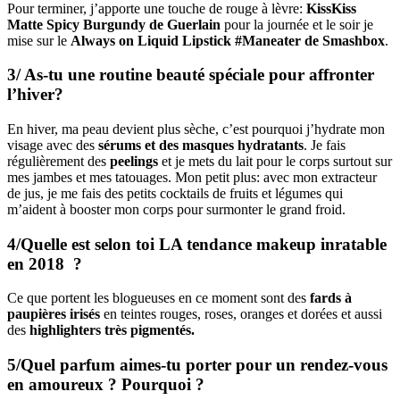
Pour terminer, j’apporte une touche de rouge à lèvre:
KissKiss
Matte Spicy Burgundy de Guerlain
pour la journée et le soir je
mise sur le
Always on Liquid Lipstick #Maneater de Smashbox
.
3/ As-tu une routine beauté spéciale pour affronter
l’hiver?
En hiver, ma peau devient plus sèche, c’est pourquoi j’hydrate mon
visage avec des
sérums et des masques hydratants
. Je fais
régulièrement des
peelings
et je mets du lait pour le corps surtout sur
mes jambes et mes tatouages. Mon petit plus: avec mon extracteur
de jus, je me fais des petits cocktails de fruits et légumes qui
m’aident à booster mon corps pour surmonter le grand froid.
4/Quelle est selon toi LA tendance makeup inratable
en 2018 ?
Ce que portent les blogueuses en ce moment sont des
fards à
paupières irisés
en teintes rouges, roses, oranges et dorées et aussi
des
highlighters très pigmentés.
5/Quel parfum aimes-tu porter pour un rendez-vous
en amoureux ? Pourquoi ?