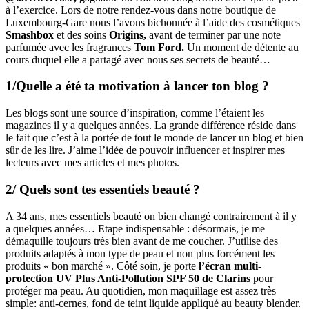
à l’exercice. Lors de notre rendez-vous dans notre boutique de
Luxembourg-Gare nous l’avons bichonnée à l’aide des cosmétiques
Smashbox
et des soins
Origins
,
avant de terminer par une note
parfumée avec les fragrances
Tom Ford
.
Un moment de détente au
cours duquel elle a partagé avec nous ses secrets de beauté…
1/Quelle a été ta motivation à lancer ton blog ?
Les blogs sont une source d’inspiration, comme l’étaient les
magazines il y a quelques années. La grande différence réside dans
le fait que c’est à la portée de tout le monde de lancer un blog et bien
sûr de les lire. J’aime l’idée de pouvoir influencer et inspirer mes
lecteurs avec mes articles et mes photos.
2/ Quels sont tes essentiels beauté ?
A 34 ans, mes essentiels beauté on bien changé contrairement à il y
a quelques années… Etape indispensable : désormais, je me
démaquille toujours très bien avant de me coucher. J’utilise des
produits adaptés à mon type de peau et non plus forcément les
produits « bon marché ». Côté soin, je porte
l’écran multi-
protection UV Plus Anti-Pollution SPF 50 de Clarins
pour
protéger ma peau. Au quotidien, mon maquillage est assez très
simple: anti-cernes, fond de teint liquide appliqué au beauty blender.